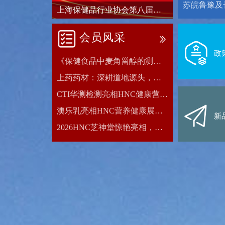
上海保健品行业协会第八届会
员大会第四次会议暨第八届理
事会第八次会议顺利召开
会员风采
政
《保健食品中麦角甾醇的测定》国家标准启动会在寿仙谷圆满召开！
上药药材：深耕道地源头，以智造驱动优质饮片全链交付
CTI华测检测亮相HNC健康营养展：专业护航，为健康品质赋能
澳乐乳亮相HNC营养健康展，实力斩获品牌大奖
新
2026HNC芝神堂惊艳亮相，实力斩获权威品牌大奖